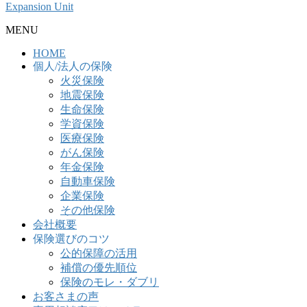
Expansion Unit
MENU
HOME
個人/法人の保険
火災保険
地震保険
生命保険
学資保険
医療保険
がん保険
年金保険
自動車保険
企業保険
その他保険
会社概要
保険選びのコツ
公的保障の活用
補償の優先順位
保険のモレ・ダブリ
お客さまの声