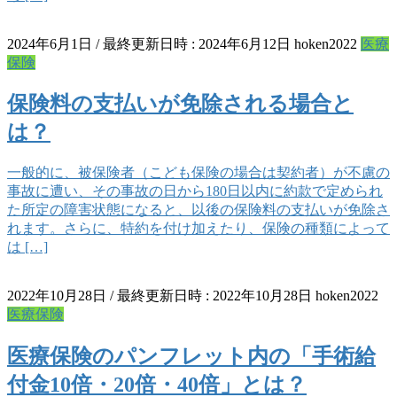
2024年6月1日
/ 最終更新日時 :
2024年6月12日
hoken2022
医療
保険
保険料の支払いが免除される場合と
は？
一般的に、被保険者（こども保険の場合は契約者）が不慮の
事故に遭い、その事故の日から180日以内に約款で定められ
た所定の障害状態になると、以後の保険料の支払いが免除さ
れます。さらに、特約を付け加えたり、保険の種類によって
は […]
2022年10月28日
/ 最終更新日時 :
2022年10月28日
hoken2022
医療保険
医療保険のパンフレット内の「手術給
付金10倍・20倍・40倍」とは？