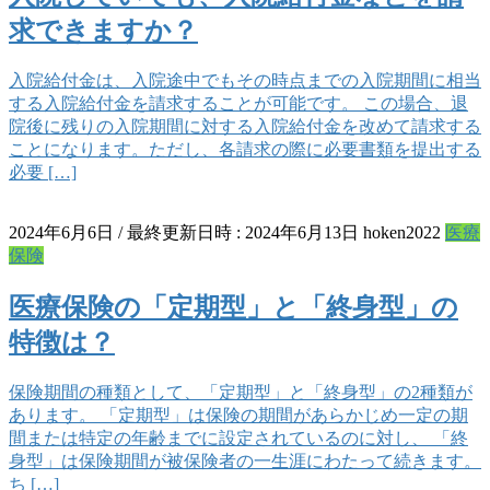
求できますか？
入院給付金は、入院途中でもその時点までの入院期間に相当
する入院給付金を請求することが可能です。 この場合、退
院後に残りの入院期間に対する入院給付金を改めて請求する
ことになります。ただし、各請求の際に必要書類を提出する
必要 […]
2024年6月6日
/ 最終更新日時 :
2024年6月13日
hoken2022
医療
保険
医療保険の「定期型」と「終身型」の
特徴は？
保険期間の種類として、「定期型」と「終身型」の2種類が
あります。 「定期型」は保険の期間があらかじめ一定の期
間または特定の年齢までに設定されているのに対し、 「終
身型」は保険期間が被保険者の一生涯にわたって続きます。
ち […]