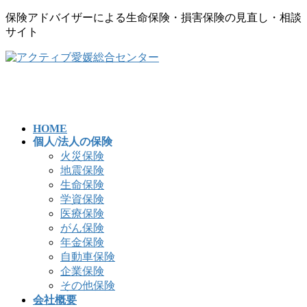
保険アドバイザーによる生命保険・損害保険の見直し・相談
サイト
コ
ナ
ン
ビ
テ
ゲ
ン
ー
ツ
シ
へ
ョ
HOME
個人/法人の保険
ス
ン
火災保険
キ
に
地震保険
ッ
移
生命保険
プ
動
学資保険
医療保険
がん保険
年金保険
自動車保険
企業保険
その他保険
会社概要