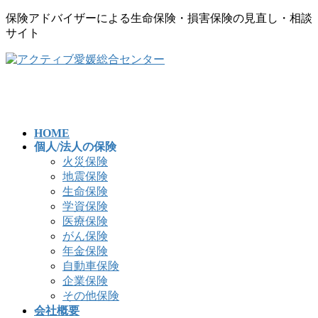
保険アドバイザーによる生命保険・損害保険の見直し・相談
サイト
コ
ナ
ン
ビ
テ
ゲ
ン
ー
ツ
シ
へ
ョ
HOME
個人/法人の保険
ス
ン
火災保険
キ
に
地震保険
ッ
移
生命保険
プ
動
学資保険
医療保険
がん保険
年金保険
自動車保険
企業保険
その他保険
会社概要