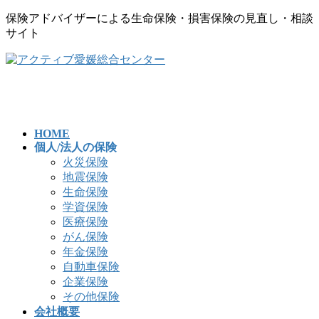
保険アドバイザーによる生命保険・損害保険の見直し・相談
サイト
コ
ナ
ン
ビ
テ
ゲ
ン
ー
ツ
シ
へ
ョ
HOME
個人/法人の保険
ス
ン
火災保険
キ
に
地震保険
ッ
移
生命保険
プ
動
学資保険
医療保険
がん保険
年金保険
自動車保険
企業保険
その他保険
会社概要