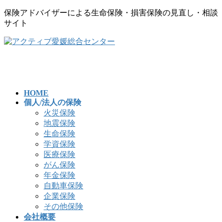
保険アドバイザーによる生命保険・損害保険の見直し・相談
サイト
コ
ナ
ン
ビ
テ
ゲ
ン
ー
ツ
シ
へ
ョ
HOME
個人/法人の保険
ス
ン
火災保険
キ
に
地震保険
ッ
移
生命保険
プ
動
学資保険
医療保険
がん保険
年金保険
自動車保険
企業保険
その他保険
会社概要