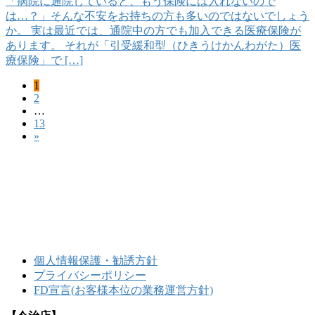
「病院に通院していると、もう保険には入れないので
は…？」そんな不安をお持ちの方も多いのではないでしょう
か。 実は最近では、通院中の方でも加入できる医療保険が
あります。 それが「引受緩和型（ひきうけかんわがた）医
療保険」で […]
固
1
投
固
2
定
稿
…
定
ペ
固
13
ペ
ー
の
»
定
ー
ジ
ペ
ペ
ジ
ー
ー
ジ
ジ
送
り
個人情報保護・勧誘方針
プライバシーポリシー
FD宣言(お客様本位の業務運営方針)