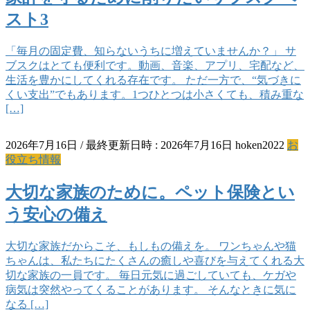
スト3
「毎月の固定費、知らないうちに増えていませんか？」 サ
ブスクはとても便利です。動画、音楽、アプリ、宅配など、
生活を豊かにしてくれる存在です。 ただ一方で、“気づきに
くい支出”でもあります。1つひとつは小さくても、積み重な
[…]
2026年7月16日
/ 最終更新日時 :
2026年7月16日
hoken2022
お
役立ち情報
大切な家族のために。ペット保険とい
う安心の備え
大切な家族だからこそ、もしもの備えを。 ワンちゃんや猫
ちゃんは、私たちにたくさんの癒しや喜びを与えてくれる大
切な家族の一員です。 毎日元気に過ごしていても、ケガや
病気は突然やってくることがあります。 そんなときに気に
なる […]