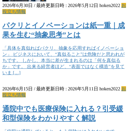
2026年6月30日
/ 最終更新日時 :
2026年5月12日
hoken2022
お
役立ち情報
パクリとイノベーションは紙一重｜成
果を生む“抽象思考”とは
「具体を真似ればパクリ、抽象を応用すればイノベーショ
ン」 ビジネスにおいて、“真似ること”は危険だと思われが
ちです。 しかし、本当に差が生まれるのは「何を真似る
か」です。 出来る経営者ほど、“表面ではなく構造”を見て
いま […]
2026年6月15日
/ 最終更新日時 :
2026年5月11日
hoken2022
お
役立ち情報
通院中でも医療保険に入れる？引受緩
和型保険をわかりやすく解説