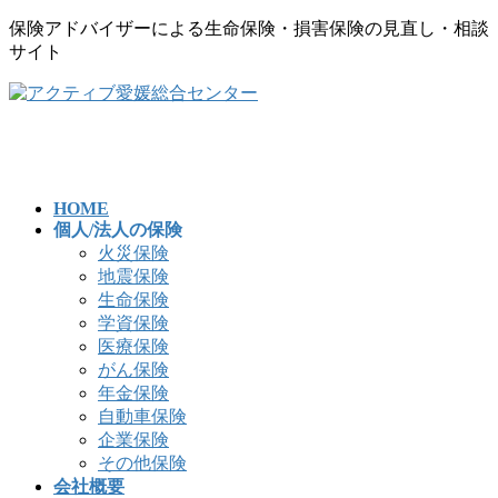
保険アドバイザーによる生命保険・損害保険の見直し・相談
サイト
コ
ナ
ン
ビ
テ
ゲ
ン
ー
ツ
シ
へ
ョ
HOME
個人/法人の保険
ス
ン
火災保険
キ
に
地震保険
ッ
移
生命保険
プ
動
学資保険
医療保険
がん保険
年金保険
自動車保険
企業保険
その他保険
会社概要