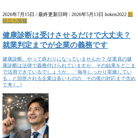
2026年7月15日
/ 最終更新日時 :
2026年5月13日
hoken2022
お
役立ち情報
健康診断は受けさせるだけで大丈夫？
就業判定までが企業の義務です
健康診断、やって終わりになっていませんか？ 従業員の健
康診断は法律で義務付けられていますが、その結果をどこま
で活用できているでしょうか。 「毎年しっかり実施してい
る」と回答される企業は多いものの、その後の対応まで含め
て考 […]