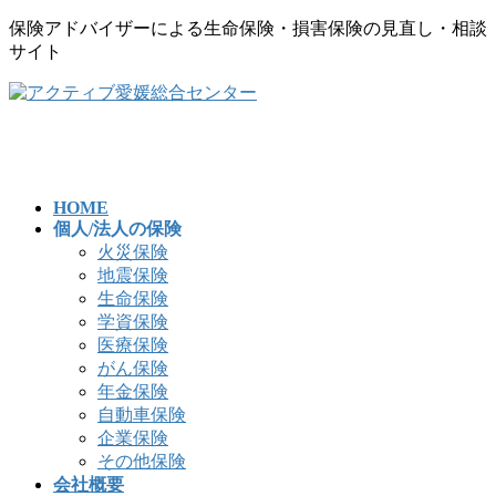
保険アドバイザーによる生命保険・損害保険の見直し・相談
サイト
コ
ナ
ン
ビ
テ
ゲ
ン
ー
ツ
シ
へ
ョ
HOME
個人/法人の保険
ス
ン
火災保険
キ
に
地震保険
ッ
移
生命保険
プ
動
学資保険
医療保険
がん保険
年金保険
自動車保険
企業保険
その他保険
会社概要