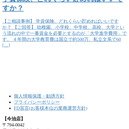
すか？
【ご相談事例】 学資保険、どれくらい貯めればいいです
か？ 【ご回答】 幼稚園、小学校、中学校、高校、大学とい
う流れの中で一番資金を必要とするのが「大学進学費用」で
す。 ４年間の大学教育費は国立で約500万、私立文系で60
[…]
個人情報保護・勧誘方針
プライバシーポリシー
FD宣言(お客様本位の業務運営方針)
【今治店】
〒794-0042