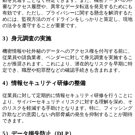
動を見逃すことなく特定できます。また、機密データへの不
審なアクセス履歴や、異常なデータ転送を発見するためにも
有効です。ただし、プライバシーに関する懸念を解消するた
めには、監視方法のガイドラインをしっかりと策定し、現地
の法令を遵守することが重要です。
3）身元調査の実施
機密情報や社外秘のデータへのアクセス権を付与する前に、
従業員や請負業者、ベンダーに対して身元調査を実施するこ
とが推奨されます。これにより、潜在的なリスクを早期に特
定でき、職歴や犯罪歴などの確認手続きも含まれます。
4）情報セキュリティ研修の整備
従業員に対して定期的に情報セキュリティ研修を行うことに
より、サイバーセキュリティリスクに対する理解を深め、そ
のリスクを軽減する手助けとなります。特に、フィッシング
詐欺などの意図しない内部脅威の発生を抑制することが期待
できます。
5）データ損失防止（DLP）