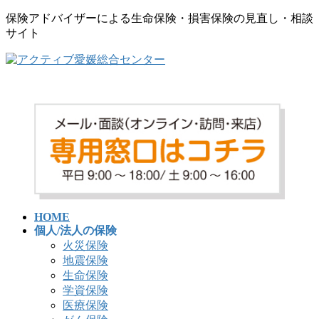
保険アドバイザーによる生命保険・損害保険の見直し・相談
サイト
コ
ナ
ン
ビ
テ
ゲ
ン
ー
ツ
シ
へ
ョ
ス
ン
キ
に
ッ
移
プ
動
HOME
個人/法人の保険
火災保険
地震保険
生命保険
学資保険
医療保険