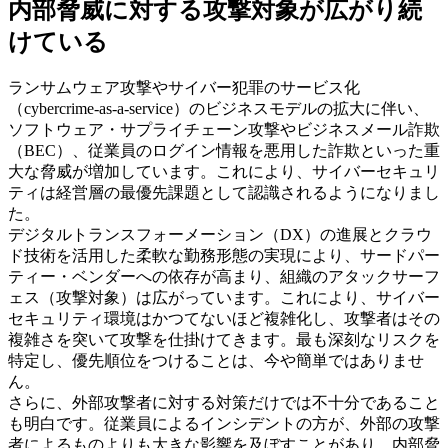
内部脅威に対する攻撃対象が広がり続
けている
ランサムウェア攻撃やサイバー犯罪のサービス化
（cybercrime-as-a-service）のビジネスモデルの拡大に伴い、
ソフトウェア・サプライチェーン攻撃やビジネスメール詐欺
（BEC）、従業員のログイン情報を悪用した詐欺といった重
大な脅威が増加しています。これにより、サイバーセキュリ
ティは経営層の最優先課題として認識されるようになりまし
た。
デジタルトランスフォーメーション（DX）の進展とクラウ
ド技術を活用した柔軟な勤務形態の実現により、サードパー
ティー・ベンダーへの依存が高まり、組織のアタックサーフ
ェス（攻撃対象）は広がっています。これにより、サイバー
セキュリティ環境はかつてないほど複雑化し、攻撃者はその
複雑さを突いて攻撃を仕掛けてきます。最も深刻なリスクを
特定し、優先順位をつけることは、今や簡単ではありませ
ん。
さらに、外部攻撃者に対する対策だけでは不十分であること
も明白です。従業員によるインシデントの方が、外部の攻撃
者によるものよりも大きな影響を及ぼすことがあり、内部脅