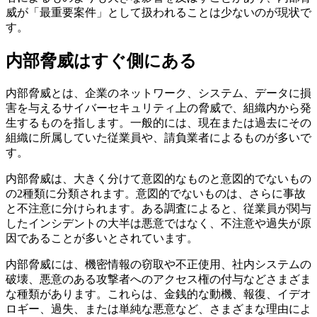
威が「最重要案件」として扱われることは少ないのが現状で
す。
内部脅威はすぐ側にある
内部脅威とは、企業のネットワーク、システム、データに損
害を与えるサイバーセキュリティ上の脅威で、組織内から発
生するものを指します。一般的には、現在または過去にその
組織に所属していた従業員や、請負業者によるものが多いで
す。
内部脅威は、大きく分けて意図的なものと意図的でないもの
の2種類に分類されます。意図的でないものは、さらに事故
と不注意に分けられます。ある調査によると、従業員が関与
したインシデントの大半は悪意ではなく、不注意や過失が原
因であることが多いとされています。
内部脅威には、機密情報の窃取や不正使用、社内システムの
破壊、悪意のある攻撃者へのアクセス権の付与などさまざま
な種類があります。これらは、金銭的な動機、報復、イデオ
ロギー、過失、または単純な悪意など、さまざまな理由によ