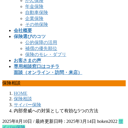
がん保険
年金保険
自動車保険
企業保険
その他保険
会社概要
保険選びのコツ
公的保障の活用
補償の優先順位
保険のモレ・ダブリ
お客さまの声
専用相談窓口はコチラ
面談（オンライン・訪問・来店）
保険相談
HOME
保険相談
サイバー保険
内部脅威への対策として有効な5つの方法
2025年8月10日
/ 最終更新日時 :
2025年3月14日
hoken2022
サ
イバー保険