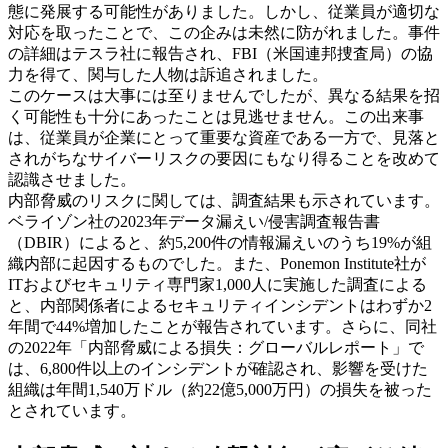
態に発展する可能性がありました。しかし、従業員が適切な
対応を取ったことで、この企みは未然に防がれました。事件
の詳細はテスラ社に報告され、FBI（米国連邦捜査局）の協
力を得て、関与した人物は訴追されました。
このケースは大事には至りませんでしたが、異なる結果を招
く可能性も十分にあったことは見逃せません。この出来事
は、従業員が企業にとって重要な資産である一方で、見落と
されがちなサイバーリスクの要因にもなり得ることを改めて
認識させました。
内部脅威のリスクに関しては、調査結果も示されています。
ベライゾン社の2023年データ漏えい/侵害調査報告書
（DBIR）によると、約5,200件の情報漏えいのうち19%が組
織内部に起因するものでした。また、Ponemon Institute社が
ITおよびセキュリティ専門家1,000人に実施した調査による
と、内部関係者によるセキュリティインシデントはわずか2
年間で44%増加したことが報告されています。さらに、同社
の2022年「内部脅威による損失：グローバルレポート」で
は、6,800件以上のインシデントが確認され、影響を受けた
組織は年間1,540万ドル（約22億5,000万円）の損失を被った
とされています。