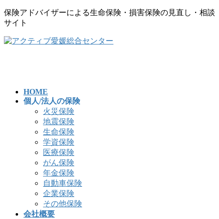
保険アドバイザーによる生命保険・損害保険の見直し・相談
サイト
コ
ナ
ン
ビ
テ
ゲ
ン
ー
ツ
シ
へ
ョ
HOME
個人/法人の保険
ス
ン
火災保険
キ
に
地震保険
ッ
移
生命保険
プ
動
学資保険
医療保険
がん保険
年金保険
自動車保険
企業保険
その他保険
会社概要