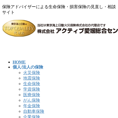
保険アドバイザーによる生命保険・損害保険の見直し・相談
サイト
コ
ナ
ン
ビ
テ
ゲ
ン
ー
ツ
シ
へ
ョ
ス
ン
キ
に
HOME
ッ
移
個人/法人の保険
プ
動
火災保険
地震保険
生命保険
学資保険
医療保険
がん保険
年金保険
自動車保険
企業保険