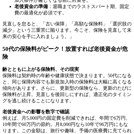
加入条件が厳しくなる前に対策を。
老後資金の準備
：退職までのラストスパート期、固定
費の最適化が必須です。
見直しを怠ると、「古い保障」「高額な保険料」「選択肢の
減少」という三重苦に陥ります。今こそ、保険を見直して未
来の安心を手に入れましょう。」
50代の保険料がピーク！放置すれば老後資金が危
険
齢とともに上がる保険料、その現実
保険料は契約時の年齢や健康状態で決まります。50代になる
と、同じ保障内容でも新規加入時の保険料は大幅に高くなる
傾向があります。さらに、更新型の保険なら、更新のたびに
保険料が上昇。見直しを後回しにすれば、適正化のタイミン
グを逃し続けることになります。
老後資金への影響を数字で確認
例えば、月5,000円の固定費を削減できれば、年間で6万円、
10年間で60万円の節約。月8,000円なら10年で96万円にもな
ります。この金額は、旅行や趣味、予備の医療費に充てられ