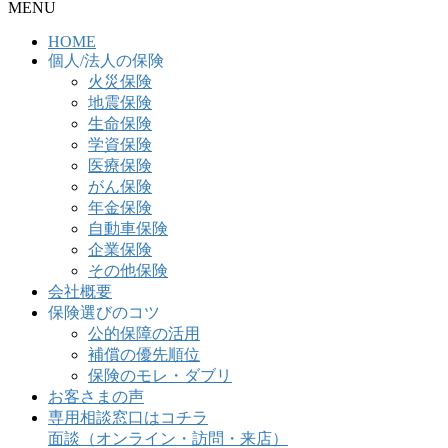
MENU
HOME
個人/法人の保険
火災保険
地震保険
生命保険
学資保険
医療保険
がん保険
年金保険
自動車保険
企業保険
その他保険
会社概要
保険選びのコツ
公的保障の活用
補償の優先順位
保険のモレ・ダブリ
お客さまの声
専用相談窓口はコチラ
面談（オンライン・訪問・来店）