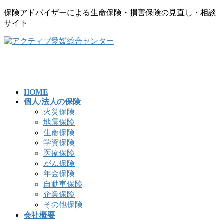
保険アドバイザーによる生命保険・損害保険の見直し・相談
サイト
コ
ナ
ン
ビ
テ
ゲ
ン
ー
ツ
シ
へ
ョ
HOME
個人/法人の保険
ス
ン
火災保険
キ
に
地震保険
ッ
移
生命保険
プ
動
学資保険
医療保険
がん保険
年金保険
自動車保険
企業保険
その他保険
会社概要