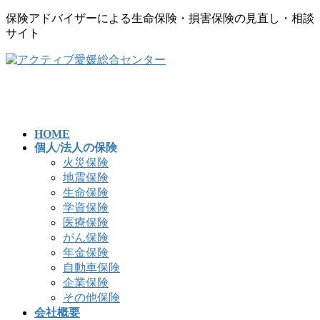
保険アドバイザーによる生命保険・損害保険の見直し・相談
サイト
コ
ナ
ン
ビ
テ
ゲ
ン
ー
ツ
シ
へ
ョ
HOME
個人/法人の保険
ス
ン
火災保険
キ
に
地震保険
ッ
移
生命保険
プ
動
学資保険
医療保険
がん保険
年金保険
自動車保険
企業保険
その他保険
会社概要