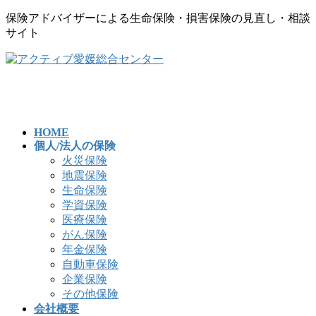
保険アドバイザーによる生命保険・損害保険の見直し・相談
サイト
コ
ナ
ン
ビ
テ
ゲ
ン
ー
ツ
シ
へ
ョ
HOME
個人/法人の保険
ス
ン
火災保険
キ
に
地震保険
ッ
移
生命保険
プ
動
学資保険
医療保険
がん保険
年金保険
自動車保険
企業保険
その他保険
会社概要