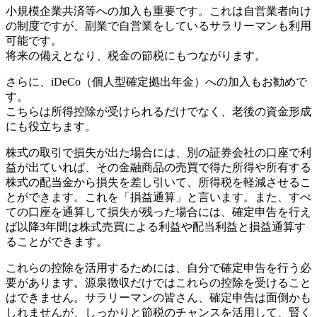
小規模企業共済等への加入も重要です。これは自営業者向け
の制度ですが、副業で自営業をしているサラリーマンも利用
可能です。
将来の備えとなり、税金の節税にもつながります。
さらに、iDeCo（個人型確定拠出年金）への加入もお勧めで
す。
こちらは所得控除が受けられるだけでなく、老後の資金形成
にも役立ちます。
株式の取引で損失が出た場合には、別の証券会社の口座で利
益が出ていれば、その金融商品の売買で得た所得や所有する
株式の配当金から損失を差し引いて、所得税を軽減させるこ
とができます。これを「損益通算」と言います。また、すべ
ての口座を通算して損失が残った場合には、確定申告を行え
ば以降3年間は株式売買による利益や配当利益と損益通算す
ることができます。
これらの控除を活用するためには、自分で確定申告を行う必
要があります。源泉徴収だけではこれらの控除を受けること
はできません。サラリーマンの皆さん、確定申告は面倒かも
しれませんが、しっかりと節税のチャンスを活用して、賢く